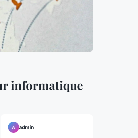
ur informatique
admin
A