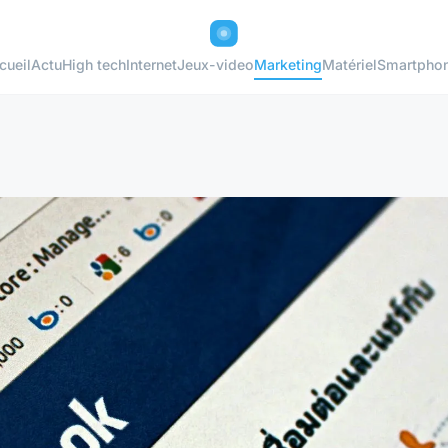
cueil
Actu
High tech
Internet
Jeux-video
Marketing
Matériel
Smartpho