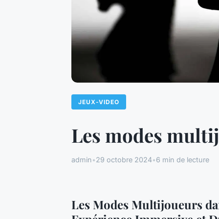
JEUX-VIDEO
Les modes multij
admin
•
29 octobre 2024
•
6 min de lecture
Les Modes Multijoueurs dan