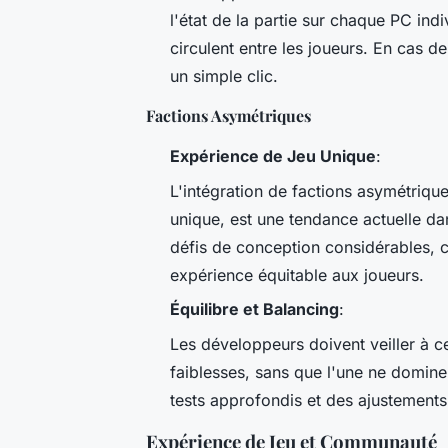
l'état de la partie sur chaque PC indi
circulent entre les joueurs. En cas d
un simple clic.
Factions Asymétriques
Expérience de Jeu Unique
:
L'intégration de factions asymétriqu
unique, est une tendance actuelle da
défis de conception considérables, ca
expérience équitable aux joueurs.
Équilibre et Balancing
:
Les développeurs doivent veiller à c
faiblesses, sans que l'une ne domine
tests approfondis et des ajustements 
Expérience de Jeu et Communauté