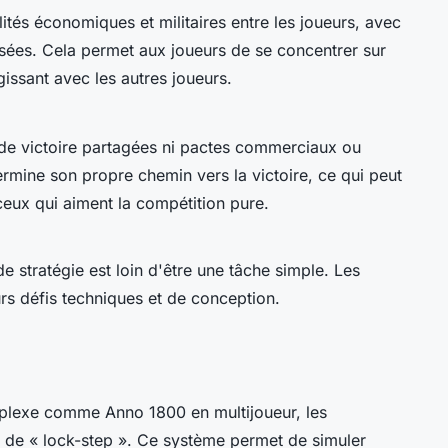
ités économiques et militaires entre les joueurs, avec
lisées. Cela permet aux joueurs de se concentrer sur
gissant avec les autres joueurs.
 de victoire partagées ni pactes commerciaux ou
ermine son propre chemin vers la victoire, ce qui peut
 ceux qui aiment la compétition pure.
 stratégie est loin d'être une tâche simple. Les
rs défis techniques et de conception.
omplexe comme
Anno 1800
en multijoueur, les
 de « lock-step ». Ce système permet de simuler