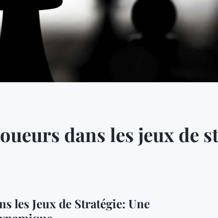
oueurs dans les jeux de st
s les Jeux de Stratégie: Une