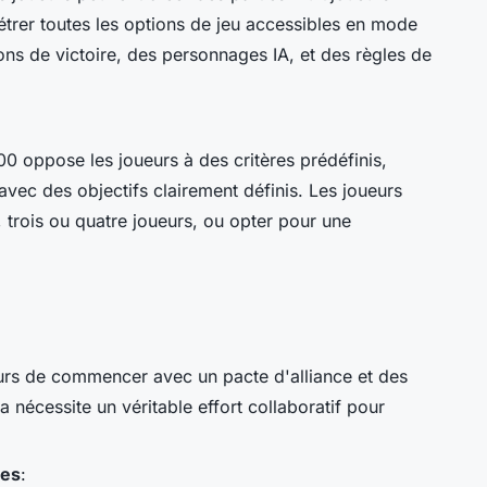
trer toutes les options de jeu accessibles en mode
ions de victoire, des personnages IA, et des règles de
00
oppose les joueurs à des critères prédéfinis,
 avec des objectifs clairement définis. Les joueurs
 trois ou quatre joueurs, ou opter pour une
urs de commencer avec un pacte d'alliance et des
a nécessite un véritable effort collaboratif pour
ées
: