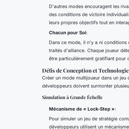
D'autres modes encouragent les rival
des conditions de victoire individua
leurs propres objectifs tout en intera
Chacun pour Soi
:
Dans ce mode, il n'y a ni conditions
traités d'alliance. Chaque joueur dét
être particulièrement gratifiant pour
Défis de Conception et Technologie
Créer un mode multijoueur dans un jeu de
développeurs doivent surmonter plusieu
Simulation à Grande Échelle
Mécanisme de « Lock-Step »
:
Pour simuler un jeu de stratégie c
développeurs utilisent un mécanisme