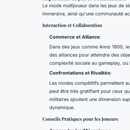
Le mode multijoueur dans les jeux de str
immersive, ainsi qu'une communauté ac
Interaction et Collaboration
Commerce et Alliance
:
Dans des jeux comme
Anno 1800
, l
des alliances pour atteindre des ob
complexité sociale au gameplay, où l
Confrontations et Rivalités
:
Les modes compétitifs permettent aux
peut être très gratifiant pour ceux q
militaires ajoutent une dimension su
dynamique.
Conseils Pratiques pour les Joueurs