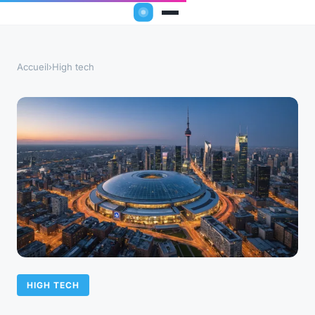
Accueil
›
High tech
HIGH TECH