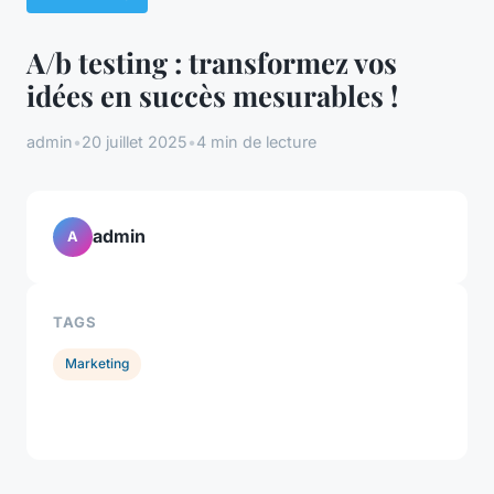
A/b testing : transformez vos
idées en succès mesurables !
admin
•
20 juillet 2025
•
4 min de lecture
admin
A
TAGS
Marketing